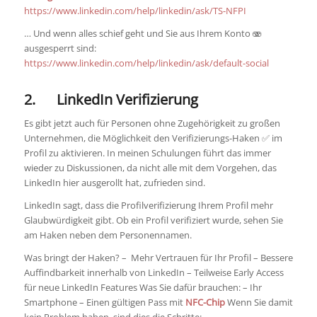
https://www.linkedin.com/help/linkedin/ask/TS-NFPI
… Und wenn alles schief geht und Sie aus Ihrem Konto 🫨
ausgesperrt sind:
https://www.linkedin.com/help/linkedin/ask/default-social
2. LinkedIn Verifizierung
Es gibt jetzt auch für Personen ohne Zugehörigkeit zu großen
Unternehmen, die Möglichkeit den Verifizierungs-Haken ✅ im
Profil zu aktivieren. In meinen Schulungen führt das immer
wieder zu Diskussionen, da nicht alle mit dem Vorgehen, das
LinkedIn hier ausgerollt hat, zufrieden sind.
LinkedIn sagt, dass die Profilverifizierung Ihrem Profil mehr
Glaubwürdigkeit gibt. Ob ein Profil verifiziert wurde, sehen Sie
am Haken neben dem Personennamen.
Was bringt der Haken? – Mehr Vertrauen für Ihr Profil – Bessere
Auffindbarkeit innerhalb von LinkedIn – Teilweise Early Access
für neue LinkedIn Features Was Sie dafür brauchen: – Ihr
Smartphone – Einen gültigen Pass mit
NFC-Chip
Wenn Sie damit
kein Problem haben, sind dies die Schritte: