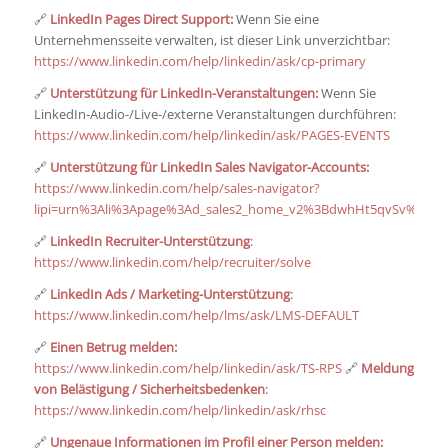
🔗
LinkedIn Pages Direct Support:
Wenn Sie eine
Unternehmensseite verwalten, ist dieser Link unverzichtbar:
https://www.linkedin.com/help/linkedin/ask/cp-primary
🔗
Unterstützung für LinkedIn-Veranstaltungen:
Wenn Sie
LinkedIn-Audio-/Live-/externe Veranstaltungen durchführen:
https://www.linkedin.com/help/linkedin/ask/PAGES-EVENTS
🔗
Unterstützung für LinkedIn Sales Navigator-Accounts:
https://www.linkedin.com/help/sales-navigator?
lipi=urn%3Ali%3Apage%3Ad_sales2_home_v2%3BdwhHt5qvSv%2B
🔗
LinkedIn Recruiter-Unterstützung
:
https://www.linkedin.com/help/recruiter/solve
🔗
LinkedIn Ads / Marketing-Unterstützung
:
https://www.linkedin.com/help/lms/ask/LMS-DEFAULT
🔗
Einen Betrug melden:
https://www.linkedin.com/help/linkedin/ask/TS-RPS
🔗
Meldung
von Belästigung / Sicherheitsbedenken
:
https://www.linkedin.com/help/linkedin/ask/rhsc
🔗
Ungenaue Informationen im Profil einer Person melden: