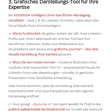
3. Grafisches Darstellungs-Tool für Ihre
Expertise
Mit
künstlicher Intelligenz Ihren beruflichen Werdegang
visualisiert
– ideal z. B. für LinkedIn, Portfolio, Lebenslauf oder
Social-Media-Posts.Formularbeginn
🔹
Wie es funktioniert:
Sie geben einfach die URL Ihres LinkedIn-
Profils bzw. Ihres Lebenslaufs ein und das Tool liest Ihre
beruflichen Stationen, Rollen und Meilensteine aus.
Anschließend wird daraus eine
grafische „Journey“ – also eine
visuelle Darstellung Ihrer Karriere
generiert.
🔹
Wozu Sie das nutzen können:
• moderne Illustration Ihrer
Laufbahn statt klassischem Text-CV • ansprechende Visuals für
LinkedIn-Posts oder Bewerbungen • schnelle, KI-gestützte
Präsentation Ihrer beruflichen Entwicklung
Viele Nutzer berichten, dass die Darstellung überraschend
inspirierend wirkt und neue Perspektiven auf den eigenen
Karriereweg eröffnet.
👉 Kurz gesagt:
„MyJourney AI“
von snipKI wandelt Ihr Profil in eine
grafisch aufgearbeitete Karriereübersicht
um. So sieht eine Übersicht