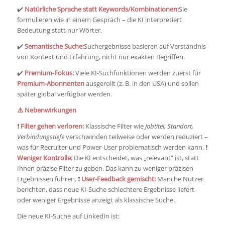
✔️
Natürliche Sprache statt Keywords/Kombinationen:
Sie
formulieren wie in einem Gespräch – die KI interpretiert
Bedeutung statt nur Wörter.
✔️
Semantische Suche:
Suchergebnisse basieren auf Verständnis
von Kontext und Erfahrung, nicht nur exakten Begriffen.
✔️
Premium-Fokus:
Viele KI-Suchfunktionen werden zuerst für
Premium-Abonnenten
ausgerollt (z. B. in den USA) und sollen
später global verfügbar werden.
⚠️ Nebenwirkungen
❗
Filter gehen verloren:
Klassische Filter wie
Jobtitel, Standort,
Verbindungstiefe
verschwinden teilweise oder werden reduziert –
was für Recruiter und Power-User problematisch werden kann. ❗
Weniger Kontrolle:
Die KI entscheidet, was „relevant“ ist, statt
Ihnen präzise Filter zu geben. Das kann zu weniger präzisen
Ergebnissen führen. ❗
User-Feedback gemischt:
Manche Nutzer
berichten, dass neue KI-Suche schlechtere Ergebnisse liefert
oder weniger Ergebnisse anzeigt als klassische Suche.
Die neue KI-Suche auf LinkedIn ist: